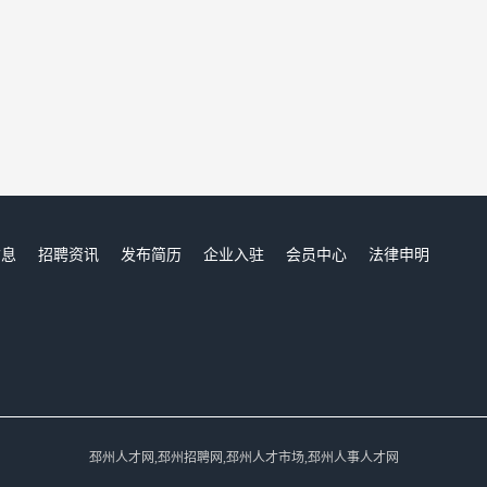
信息
招聘资讯
发布简历
企业入驻
会员中心
法律申明
们
邳州人才网,邳州招聘网,邳州人才市场,邳州人事人才网