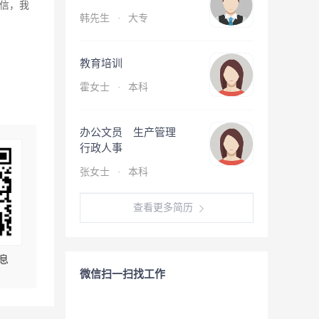
信，我
韩先生
·
大专
教育培训
霍女士
·
本科
办公文员 生产管理
行政人事
张女士
·
本科
查看更多简历
息
微信扫一扫找工作