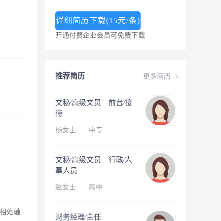
详细简历下载(15元/条)
开通付费企业会员可免费下载
推荐简历
更多简历
文秘∕高级文员 前台∕接
待
杨女士
·
中专
文秘∕高级文员 行政∕人
事人员
赵女士
·
高中
相处融
财务经理∕主任