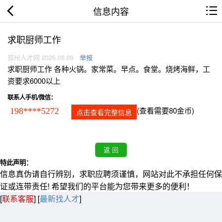
信息内容
求职厨师工作
邳州人才网 2026.08.09
举报
求职厨师工作 各种火锅。家常菜。早点。食堂。烧烤海鲜，工
资要求6000以上
联系人手机/微信：
(查看需要80金币)
198****5272
点击查看完整信息
特此声明：
信息真伪请自行辨别，求职应聘须谨慎，网站对此不承担任何保
证或连带责任! 希望我们的平台能为您带来更多的便利！
[
联系客服
]
[
最新找人才
]