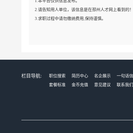
1.本平台仅供信息发布。
2.请告知用人单位，该信息是在邳州人才网上看到的
3.求职过程中请勿缴纳费用,保持谨慎。
栏目导航:
职位搜索
简历中心
名企展示
一句话
套餐标准
金币充值
意见建议
联系我